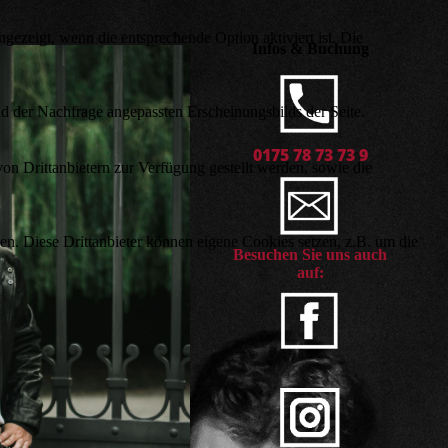
ezeigt, wenn die entsprechende Option aktiviert ist. Die
Infos &
Buchung
d der Nachfrage angepassten Erscheinungsbilds der Seite.
0175 78 73 73 9
on Drittanbietern zur Verfügung gestellt werden, sowie die
den. Diese Drittanbieter können eigene Cookies setzen, z.B. um die
Besuchen Sie uns auch
auf: